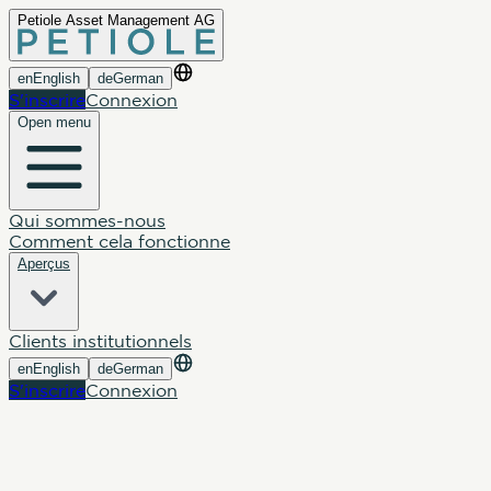
Petiole Asset Management AG
en
English
de
German
S'inscrire
Connexion
Open menu
Qui sommes-nous
Comment cela fonctionne
Aperçus
Clients institutionnels
en
English
de
German
S'inscrire
Connexion