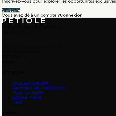
Inscrivez-vous pour explorer les opportunités exclusiv
S'inscrire
Vous avez déjà un compte ?
Connexion
Votre boutique spécialisée en
marchés privés.
Petiole Asset Management SA
Bahnhofstrasse 64
8001 Zurich
Suisse
Entreprise
Qui nous sommes
Comment cela fonctionne
Nous contacter
Espace média
FAQ
Aperçus