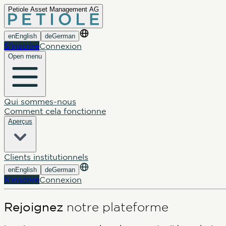
Petiole Asset Management AG
en
English
de
German
S'inscrire
Connexion
Open menu
Qui sommes-nous
Comment cela fonctionne
Aperçus
Clients institutionnels
en
English
de
German
S'inscrire
Connexion
Rejoignez
notre plateforme