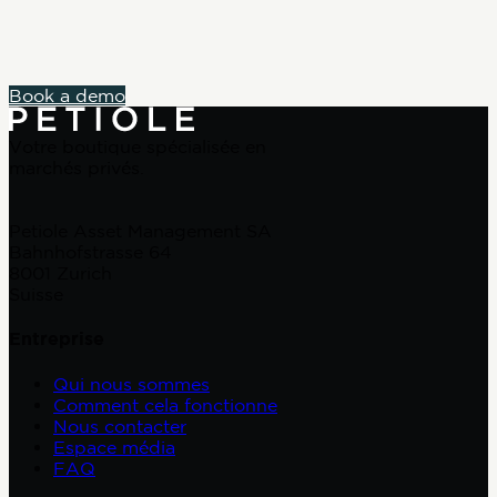
Book a demo
Votre boutique spécialisée en
marchés privés.
Petiole Asset Management SA
Bahnhofstrasse 64
8001 Zurich
Suisse
Entreprise
Qui nous sommes
Comment cela fonctionne
Nous contacter
Espace média
FAQ