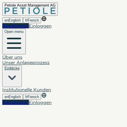
Petiole Asset Management AG
en
English
fr
French
Registrieren
Einloggen
Open menu
Über uns
Unser Anlageprozess
Einblicke
Institutionelle Kunden
en
English
fr
French
Registrieren
Einloggen