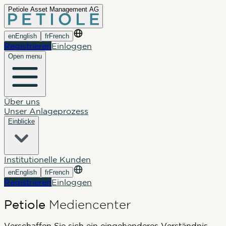
Petiole Asset Management AG
en
English
fr
French
Registrieren
Einloggen
Open menu
Über uns
Unser Anlageprozess
Einblicke
Institutionelle Kunden
en
English
fr
French
Registrieren
Einloggen
Petiole
Mediencenter
Verschaffen Sie sich ein eingehenderes Verständnis