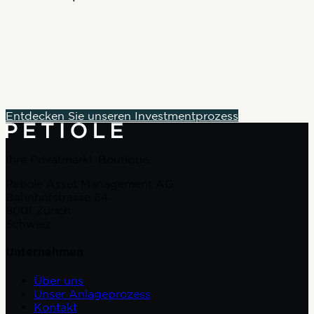
Entdecken Sie unseren Investmentprozess
Ihre Privatmarkt-Boutique.
Petiole Asset Management AG
Bahnhofstrasse 64
8001 Zürich
Schweiz
Unternehmen
Über uns
Unser Anlageprozess
Kontakt