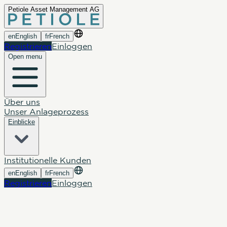
Petiole Asset Management AG
en
English
fr
French
Registrieren
Einloggen
Open menu
Über uns
Unser Anlageprozess
Einblicke
Institutionelle Kunden
en
English
fr
French
Registrieren
Einloggen