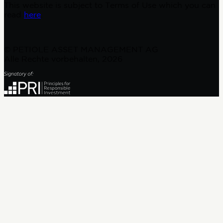
This website is subject to Terms of Use which you can
read
here
.
© PETIOLE ASSET MANAGEMENT AG
Alle Rechte vorbehalten, 2026